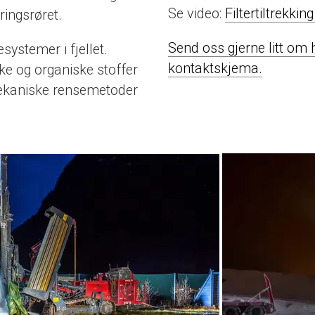
Se video:
Filtertiltrekki
oringsrøret.
Send oss gjerne litt om 
systemer i fjellet.
kontaktskjema.
ke og organiske stoffer
ekaniske rensemetoder