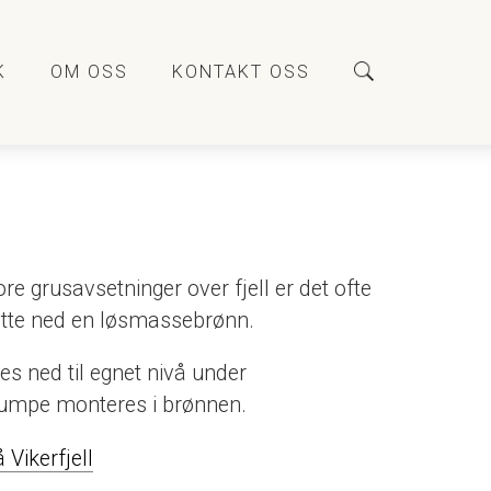
K
OM OSS
KONTAKT OSS
re grusavsetninger over fjell er det ofte
ette ned en løsmassebrønn.
tes ned til egnet nivå under
pumpe monteres i brønnen.
Vikerfjell