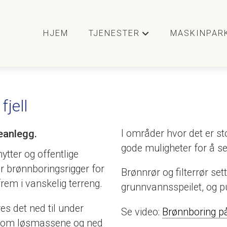
HJEM
TJENESTER
MASKINPAR
+
jell
eanlegg.
I områder hvor det er sto
gode muligheter for å s
ytter og offentlige
er brønnboringsrigger for
Brønnrør og filterrør set
rem i vanskelig terreng.
grunnvannsspeilet, og 
s det ned til under
Se video:
Brønnboring på 
ennom løsmassene og ned