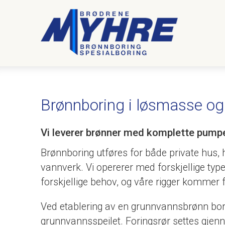
Brønnboring i løsmasse og f
Vi leverer brønner med komplette pump
Brønnboring utføres for både private hus, h
vannverk. Vi opererer med forskjellige typ
forskjellige behov, og våre rigger kommer f
Ved etablering av en grunnvannsbrønn bore
grunnvannsspeilet. Foringsrør settes gj